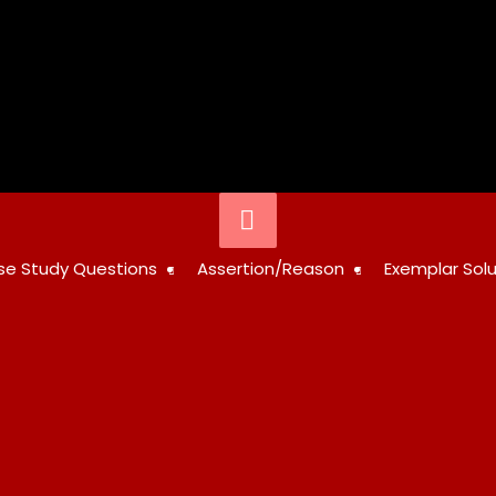
STUDY
se Study Questions
Assertion/Reason
Exemplar Solu
RESOURCES