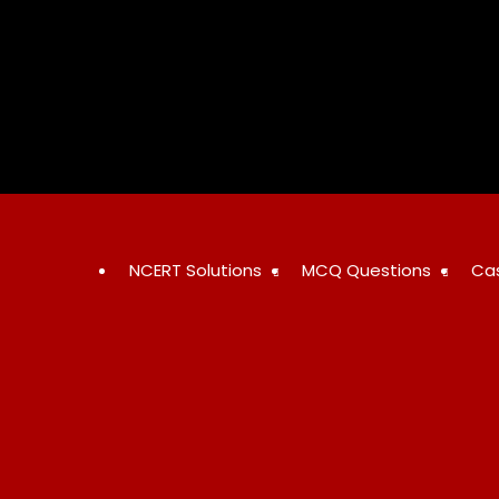
NCERT Solutions
MCQ Questions
Ca