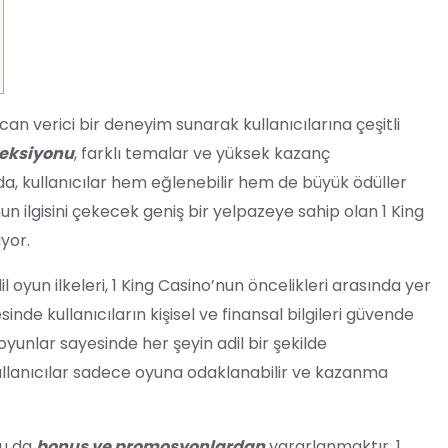
an verici bir deneyim sunarak kullanıcılarına çeşitli
leksiyonu
, farklı temalar ve yüksek kazanç
mda, kullanıcılar hem eğlenebilir hem de büyük ödüller
n ilgisini çekecek geniş bir yelpazeye sahip olan 1 King
ıyor.
l oyun ilkeleri, 1 King Casino’nun öncelikleri arasında yer
inde kullanıcıların kişisel ve finansal bilgileri güvende
oyunlar sayesinde her şeyin adil bir şekilde
 kullanıcılar sadece oyuna odaklanabilir ve kazanma
lu da
bonus ve promosyonlardan
yararlanmaktır. 1