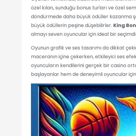
özel kılan, sunduğu bonus turları ve özel sem
döndürmede daha büyük ödüller kazanma şa
büyük ödüllerin peşine düşebilirler.
King Bo
almayı seven oyuncular için ideal bir seçimdi
Oyunun grafik ve ses tasarımı da dikkat çekicid
maceranın içine çekerken, etkileyici ses efek
oyuncuların kendilerini gerçek bir casino or
başlayanlar hem de deneyimli oyuncular için