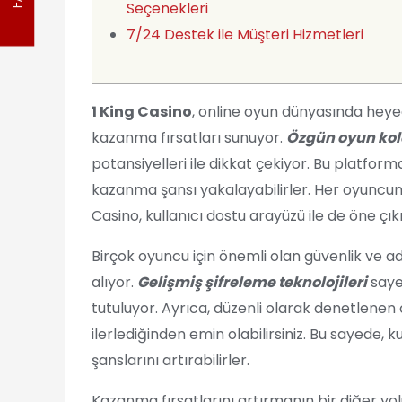
Seçenekleri
FAQ
7/24 Destek ile Müşteri Hizmetleri
1 King Casino
, online oyun dünyasında heyec
kazanma fırsatları sunuyor.
Özgün oyun ko
potansiyelleri ile dikkat çekiyor. Bu platfor
kazanma şansı yakalayabilirler. Her oyuncunu
Casino, kullanıcı dostu arayüzü ile de öne çık
Birçok oyuncu için önemli olan güvenlik ve adi
alıyor.
Gelişmiş şifreleme teknolojileri
sayes
tutuluyor. Ayrıca, düzenli olarak denetlenen 
ilerlediğinden emin olabilirsiniz. Bu sayede,
şanslarını artırabilirler.
Kazanma fırsatlarını artırmanın bir diğer yo