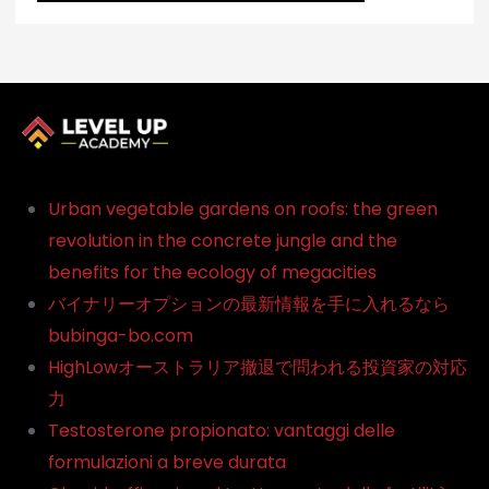
Urban vegetable gardens on roofs: the green
revolution in the concrete jungle and the
benefits for the ecology of megacities
バイナリーオプションの最新情報を手に入れるなら
bubinga-bo.com
HighLowオーストラリア撤退で問われる投資家の対応
力
Testosterone propionato: vantaggi delle
formulazioni a breve durata